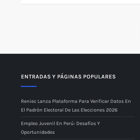
P
a
g
i
ENTRADAS Y PÁGINAS POPULARES
n
Reniec Lanza Plataforma Para Verificar Datos En
a
El Padrón Electoral De Las Elecciones 2026
c
Empleo Juvenil En Perú: Desafíos Y
i
Oportunidades