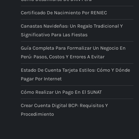
d
Certificado De Nacimiento Por RENIEC
e
Canastas Navideñas: Un Regalo Tradicional Y
Significativo Para Las Fiestas
e
Guía Completa Para Formalizar Un Negocio En
n
Perú: Pasos, Costos Y Errores A Evitar
t
Estado De Cuenta Tarjeta Estilos: Cómo Y Dónde
Pagar Por Internet
r
Cómo Realizar Un Pago En El SUNAT
a
Crear Cuenta Digital BCP: Requisitos Y
d
Procedimiento
a