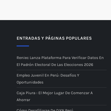
P
a
g
i
ENTRADAS Y PÁGINAS POPULARES
n
Reniec Lanza Plataforma Para Verificar Datos En
a
El Padrón Electoral De Las Elecciones 2026
c
Empleo Juvenil En Perú: Desafíos Y
i
Oportunidades
Caja Piura : El Mejor Lugar De Comenzar A
ó
Ahorrar
n
Cómo Desafiliarse De DXN Perú