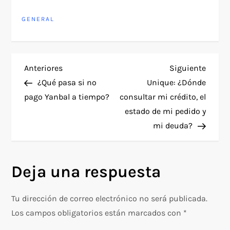
GENERAL
N
Entrada
Siguie
Anteriores
Siguiente
anterior
entra
¿Qué pasa si no
Unique: ¿Dónde
a
pago Yanbal a tiempo?
consultar mi crédito, el
estado de mi pedido y
v
mi deuda?
e
g
Deja una respuesta
a
Tu dirección de correo electrónico no será publicada.
c
Los campos obligatorios están marcados con
*