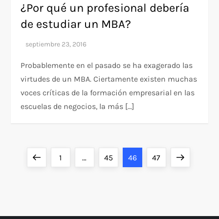
¿Por qué un profesional debería
de estudiar un MBA?
Probablemente en el pasado se ha exagerado las
virtudes de un MBA. Ciertamente existen muchas
voces críticas de la formación empresarial en las
escuelas de negocios, la más […]
P
Previous
Page
Page
Page
Page
Next
1
…
45
46
47
a
page
page
g