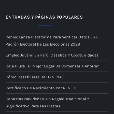
i
n
ENTRADAS Y PÁGINAS POPULARES
a
Reniec Lanza Plataforma Para Verificar Datos En El
c
Padrón Electoral De Las Elecciones 2026
i
Empleo Juvenil En Perú: Desafíos Y Oportunidades
ó
Caja Piura : El Mejor Lugar De Comenzar A Ahorrar
n
Cómo Desafiliarse De DXN Perú
d
Certificado De Nacimiento Por RENIEC
e
Canastas Navideñas: Un Regalo Tradicional Y
Significativo Para Las Fiestas
e