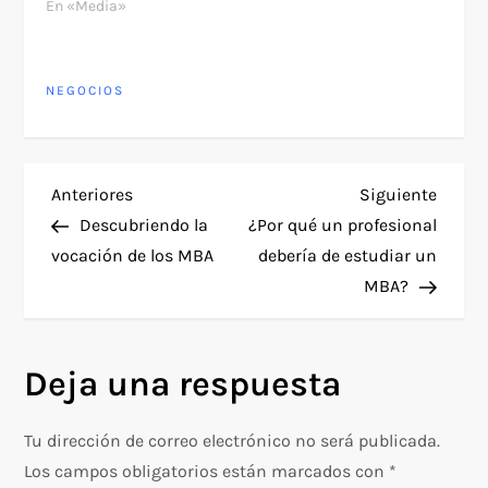
En «Media»
NEGOCIOS
N
Entrada
Siguie
Anteriores
Siguiente
anterior
entra
Descubriendo la
¿Por qué un profesional
a
vocación de los MBA
debería de estudiar un
MBA?
v
e
Deja una respuesta
g
Tu dirección de correo electrónico no será publicada.
a
Los campos obligatorios están marcados con
*