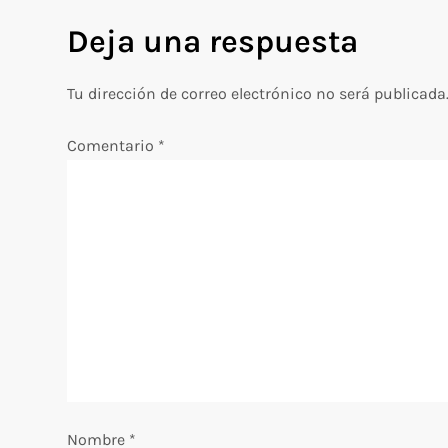
v
Deja una respuesta
e
Tu dirección de correo electrónico no será publicada
g
Comentario
*
a
c
i
ó
n
d
Nombre
*