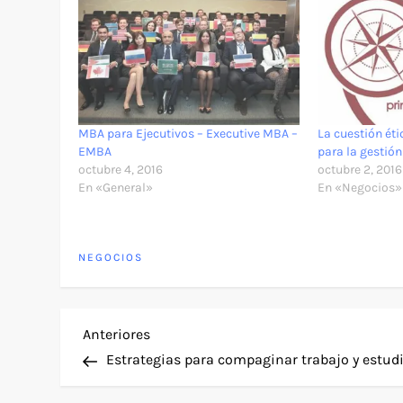
MBA para Ejecutivos – Executive MBA –
La cuestión ét
EMBA
para la gestión
octubre 4, 2016
octubre 2, 2016
En «General»
En «Negocios»
NEGOCIOS
N
Entrada
Anteriores
anterior
Estrategias para compaginar trabajo y estud
a