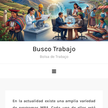
Saltar
al
contenido
Busco Trabajo
Bolsa de Trabajo
En la actualidad existe una amplia variedad
de programas MBA. Cada uno de ellos está