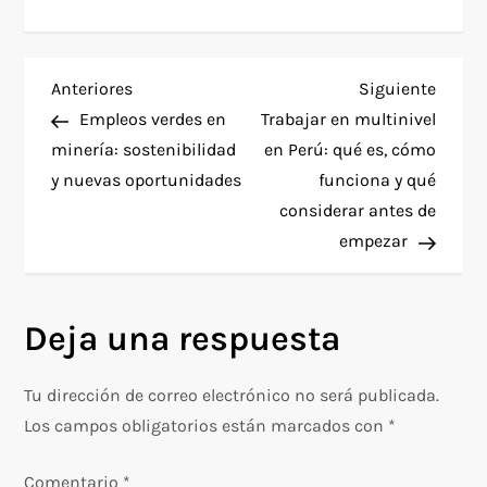
N
Entrada
Siguie
Anteriores
Siguiente
anterior
entra
Empleos verdes en
Trabajar en multinivel
a
minería: sostenibilidad
en Perú: qué es, cómo
y nuevas oportunidades
funciona y qué
v
considerar antes de
e
empezar
g
Deja una respuesta
a
c
Tu dirección de correo electrónico no será publicada.
Los campos obligatorios están marcados con
*
i
Comentario
*