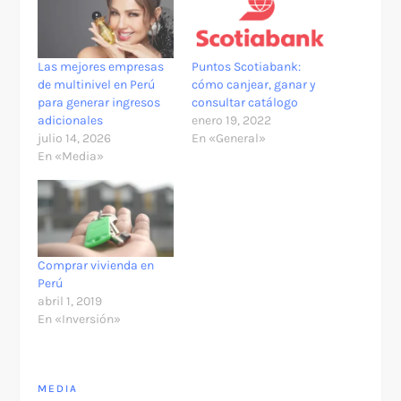
Las mejores empresas
Puntos Scotiabank:
de multinivel en Perú
cómo canjear, ganar y
para generar ingresos
consultar catálogo
adicionales
enero 19, 2022
julio 14, 2026
En «General»
En «Media»
Comprar vivienda en
Perú
abril 1, 2019
En «Inversión»
MEDIA