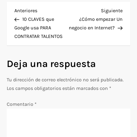
N
Entrada
Siguie
Anteriores
Siguiente
anterior
entra
10 CLAVES que
¿Cómo empezar Un
a
Google usa PARA
negocio en Internet?
CONTRATAR TALENTOS
v
e
Deja una respuesta
g
Tu dirección de correo electrónico no será publicada.
a
Los campos obligatorios están marcados con
*
c
Comentario
*
i
ó