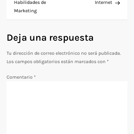
Habilidades de
Internet
v
Marketing
e
g
Deja una respuesta
a
Tu dirección de correo electrónico no será publicada.
c
Los campos obligatorios están marcados con
*
i
Comentario
*
ó
n
d