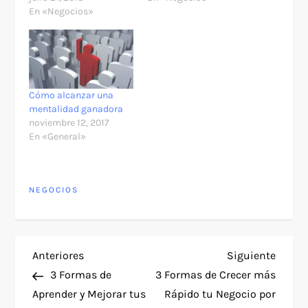
En «Negocios»
Cómo alcanzar una
mentalidad ganadora
noviembre 12, 2017
En «General»
NEGOCIOS
N
Entrada
Siguie
Anteriores
Siguiente
anterior
entra
3 Formas de
3 Formas de Crecer más
a
Aprender y Mejorar tus
Rápido tu Negocio por