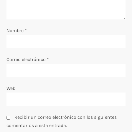
e
e
n
Nombre
*
t
r
Correo electrónico
*
a
d
Web
a
s
Recibir un correo electrónico con los siguientes
comentarios a esta entrada.