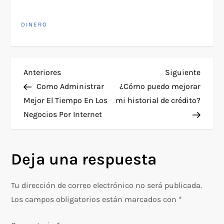
DINERO
N
Entrada
Siguie
Anteriores
Siguiente
anterior
entra
Como Administrar
¿Cómo puedo mejorar
a
Mejor El Tiempo En Los
mi historial de crédito?
Negocios Por Internet
v
e
Deja una respuesta
g
Tu dirección de correo electrónico no será publicada.
a
Los campos obligatorios están marcados con
*
c