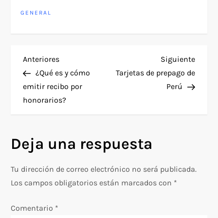
GENERAL
N
Entrada
Siguie
Anteriores
Siguiente
anterior
entra
¿Qué es y cómo
Tarjetas de prepago de
a
emitir recibo por
Perú
honorarios?
v
e
Deja una respuesta
g
Tu dirección de correo electrónico no será publicada.
a
Los campos obligatorios están marcados con
*
c
Comentario
*