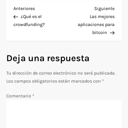
N
Entrada
Siguie
Anteriores
Siguiente
anterior
entra
¿Qué es el
Las mejores
a
crowdfunding?
aplicaciones para
bitcoin
v
e
Deja una respuesta
g
Tu dirección de correo electrónico no será publicada.
a
Los campos obligatorios están marcados con
*
c
Comentario
*
i
ó