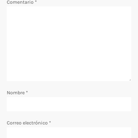
Comentario
*
i
ó
n
d
e
e
Nombre
*
n
t
Correo electrónico
*
r