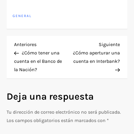
GENERAL
N
Entrada
Siguie
Anteriores
Siguiente
anterior
entra
¿Cómo tener una
¿Cómo aperturar una
a
cuenta en el Banco de
cuenta en Interbank?
la Nación?
v
e
Deja una respuesta
g
Tu dirección de correo electrónico no será publicada.
a
Los campos obligatorios están marcados con
*
c