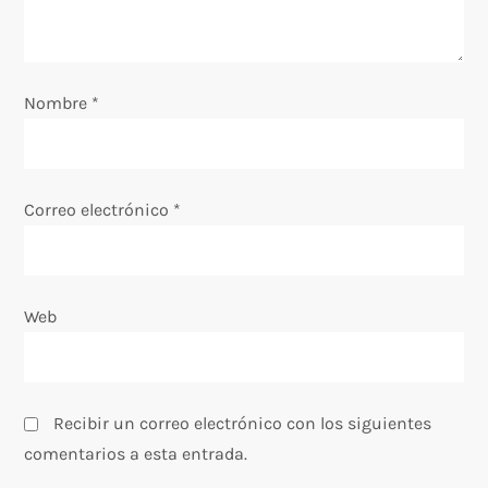
e
e
Nombre
*
n
t
Correo electrónico
*
r
a
Web
d
a
s
Recibir un correo electrónico con los siguientes
comentarios a esta entrada.