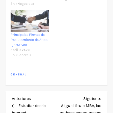
En «Negocios»
Principales Firmas de
Reclutamiento de Altos
Ejecutivos
abril 9, 2025
En «General»
GENERAL
N
Entrada
Siguie
Anteriores
Siguiente
anterior
entra
Estudiar desde
A igual título MBA, las
a
Internet
mujeres ganan menos