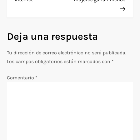
v
e
Deja una respuesta
g
Tu dirección de correo electrónico no será publicada.
a
Los campos obligatorios están marcados con
*
c
Comentario
*
i
ó
n
d