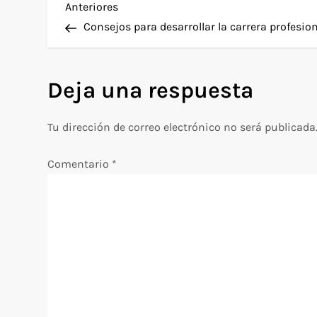
N
Entrada
Anteriores
anterior
Consejos para desarrollar la carrera profesio
a
v
Deja una respuesta
e
Tu dirección de correo electrónico no será publicada
g
Comentario
*
a
c
i
ó
n