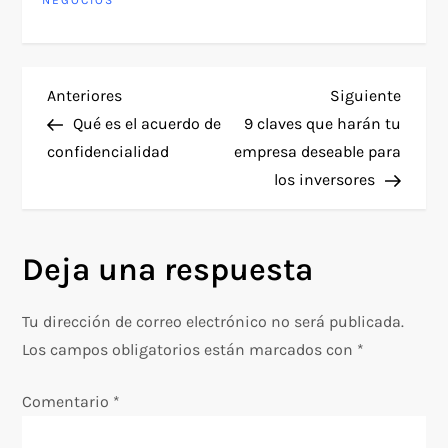
NEGOCIOS
N
Entrada
Siguie
Anteriores
Siguiente
anterior
entra
Qué es el acuerdo de
9 claves que harán tu
a
confidencialidad
empresa deseable para
los inversores
v
e
Deja una respuesta
g
Tu dirección de correo electrónico no será publicada.
a
Los campos obligatorios están marcados con
*
c
Comentario
*
i