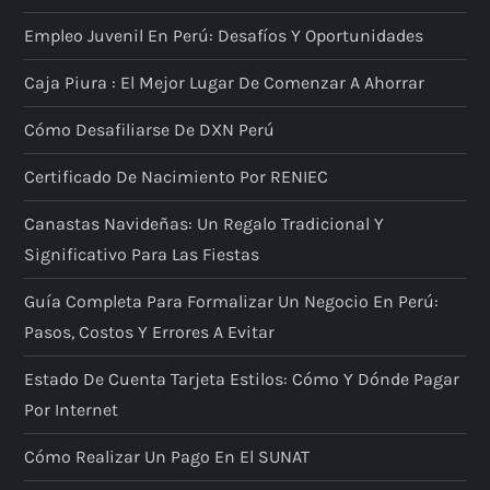
ó
Empleo Juvenil En Perú: Desafíos Y Oportunidades
n
Caja Piura : El Mejor Lugar De Comenzar A Ahorrar
d
Cómo Desafiliarse De DXN Perú
e
Certificado De Nacimiento Por RENIEC
Canastas Navideñas: Un Regalo Tradicional Y
e
Significativo Para Las Fiestas
n
Guía Completa Para Formalizar Un Negocio En Perú:
t
Pasos, Costos Y Errores A Evitar
r
Estado De Cuenta Tarjeta Estilos: Cómo Y Dónde Pagar
Por Internet
a
Cómo Realizar Un Pago En El SUNAT