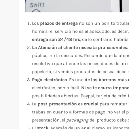
Los
plazos de entrega
no son un bonito titula
home si el servicio no es el adecuado, es decir
entrega son 24/48 hrs
, de lo contrario habrás
La Atención al cliente necesita profesionales
público, no la descuides. Recuerdo que la aten
resolutivo que atiende las necesidades de un c
papelería, si vendes productos de pesca, debe s
Pago electrónico
. Es una
de las barreras más
electrónico, pónlo fácil.
Ni se te ocurra impone
posibilidades abiertas: Paypal, tarjeta de cré
La
post-presentación es crucial
para rematar l
trabas en cuanto a formas de pago, no ver el pr
presentación, el
packaging
del producto debe s
El
stock
, además de un anglicismo, es import