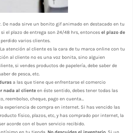
r. De nada sirve un bonito gif animado en destacado en tu
, si el plazo de entrega son 24/48 hrs, entonces
el plazo de
 perdido varios clientes.
. La atención al cliente es la cara de tu marca online con tu
ción al cliente no es una voz bonita, sino alguien
liente, si vendes productos de papelería, debe saber de
aber de pesca, etc.
 duras
a las que tiene que enfrentarse el comercio
r nada al cliente
en éste sentido, debes tener todas las
dito, reembolso, cheque, pago en cuenta…
a experiencia de compra en internet. Si has vencido las
oducto físico, plazos, etc, y has comprado por internet, la
er acorde con el buen servicio recibido.
antísimo en tu tienda.
No descuides el inventario
. Si un