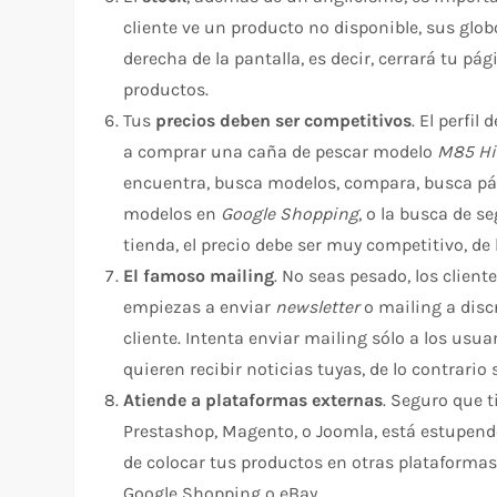
cliente ve un producto no disponible, sus glo
derecha de la pantalla, es decir, cerrará tu p
productos.
Tus
precios deben ser competitivos
. El perfil
a comprar una caña de pescar modelo
M85 Hi
encuentra, busca modelos, compara, busca pá
modelos en
Google Shopping
, o la busca de 
tienda, el precio debe ser muy competitivo, de 
El famoso mailing
. No seas pesado, los client
empiezas a enviar
newsletter
o mailing a disc
cliente. Intenta enviar mailing sólo a los usu
quieren recibir noticias tuyas, de lo contrari
Atiende a plataformas externas
. Seguro que t
Prestashop, Magento, o Joomla, está estupendo 
de colocar tus productos en otras plataformas
Google Shopping o eBay.