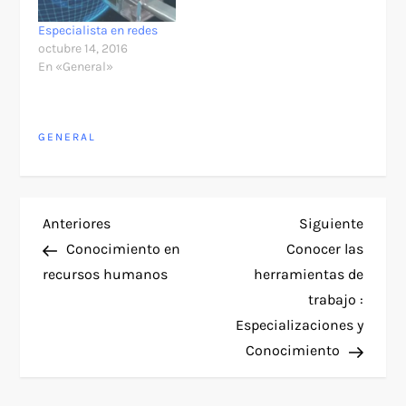
Especialista en redes
octubre 14, 2016
En «General»
GENERAL
N
Entrada
Siguie
Anteriores
Siguiente
anterior
entra
Conocimiento en
Conocer las
a
recursos humanos
herramientas de
trabajo :
v
Especializaciones y
e
Conocimiento
g