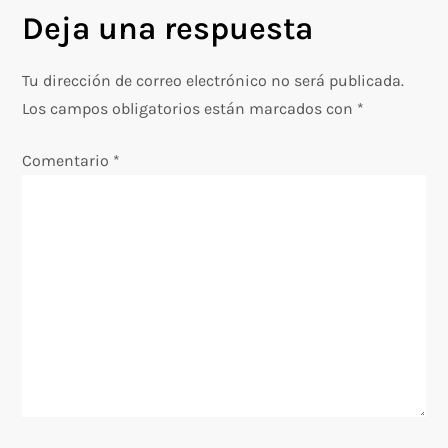
Deja una respuesta
a
c
Tu dirección de correo electrónico no será publicada.
Los campos obligatorios están marcados con
*
i
Comentario
*
ó
n
d
e
e
n