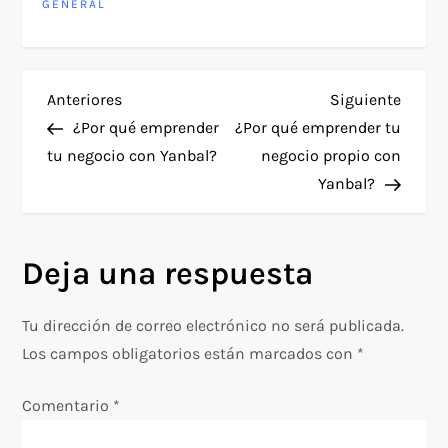
GENERAL
N
Entrada
Siguie
Anteriores
Siguiente
anterior
entra
¿Por qué emprender
¿Por qué emprender tu
a
tu negocio con Yanbal?
negocio propio con
Yanbal?
v
e
Deja una respuesta
g
Tu dirección de correo electrónico no será publicada.
a
Los campos obligatorios están marcados con
*
c
Comentario
*
i