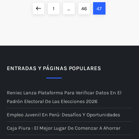
P
Previous
Page
Page
Page
1
…
46
47
a
page
g
i
n
ENTRADAS Y PÁGINAS POPULARES
a
Reniec Lanza Plataforma Para Verificar Datos En El
c
Padrón Electoral De Las Elecciones 2026
i
Empleo Juvenil En Perú: Desafíos Y Oportunidades
ó
Caja Piura : El Mejor Lugar De Comenzar A Ahorrar