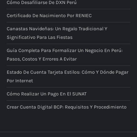
n
Cómo Desafiliarse De DXN Perú
d
Certificado De Nacimiento Por RENIEC
e
Canastas Navideñas: Un Regalo Tradicional Y
Significativo Para Las Fiestas
e
Guía Completa Para Formalizar Un Negocio En Perú:
n
Pasos, Costos Y Errores A Evitar
t
Estado De Cuenta Tarjeta Estilos: Cómo Y Dónde Pagar
Por Internet
r
Cómo Realizar Un Pago En El SUNAT
a
Crear Cuenta Digital BCP: Requisitos Y Procedimiento
d
a