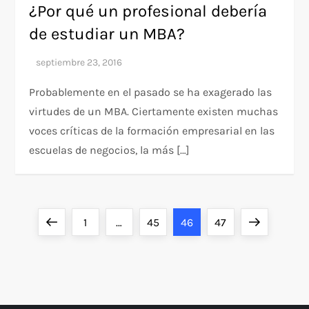
¿Por qué un profesional debería
de estudiar un MBA?
Probablemente en el pasado se ha exagerado las
virtudes de un MBA. Ciertamente existen muchas
voces críticas de la formación empresarial en las
escuelas de negocios, la más […]
P
Previous
Page
Page
Page
Page
Next
1
…
45
46
47
a
page
page
g