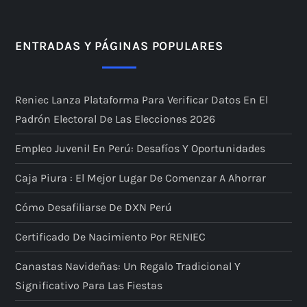
i
n
ENTRADAS Y PÁGINAS POPULARES
a
Reniec Lanza Plataforma Para Verificar Datos En El
c
Padrón Electoral De Las Elecciones 2026
i
Empleo Juvenil En Perú: Desafíos Y Oportunidades
ó
Caja Piura : El Mejor Lugar De Comenzar A Ahorrar
n
Cómo Desafiliarse De DXN Perú
d
Certificado De Nacimiento Por RENIEC
e
Canastas Navideñas: Un Regalo Tradicional Y
Significativo Para Las Fiestas
e