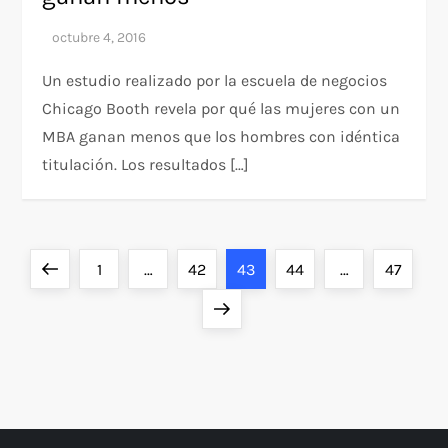
Un estudio realizado por la escuela de negocios
Chicago Booth revela por qué las mujeres con un
MBA ganan menos que los hombres con idéntica
titulación. Los resultados […]
P
Previous
Page
Page
Page
Page
Page
1
…
42
43
44
…
47
a
page
Next
page
g
i