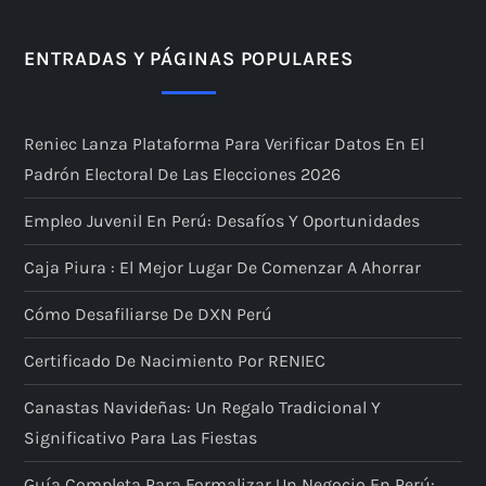
n
a
ENTRADAS Y PÁGINAS POPULARES
c
Reniec Lanza Plataforma Para Verificar Datos En El
i
Padrón Electoral De Las Elecciones 2026
ó
Empleo Juvenil En Perú: Desafíos Y Oportunidades
n
Caja Piura : El Mejor Lugar De Comenzar A Ahorrar
d
Cómo Desafiliarse De DXN Perú
e
Certificado De Nacimiento Por RENIEC
Canastas Navideñas: Un Regalo Tradicional Y
e
Significativo Para Las Fiestas
n
Guía Completa Para Formalizar Un Negocio En Perú: