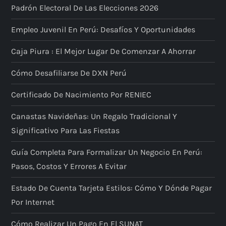
i
Padrón Electoral De Las Elecciones 2026
ó
Empleo Juvenil En Perú: Desafíos Y Oportunidades
n
Caja Piura : El Mejor Lugar De Comenzar A Ahorrar
d
Cómo Desafiliarse De DXN Perú
e
Certificado De Nacimiento Por RENIEC
Canastas Navideñas: Un Regalo Tradicional Y
e
Significativo Para Las Fiestas
n
Guía Completa Para Formalizar Un Negocio En Perú:
t
Pasos, Costos Y Errores A Evitar
r
Estado De Cuenta Tarjeta Estilos: Cómo Y Dónde Pagar
Por Internet
a
Cómo Realizar Un Pago En El SUNAT